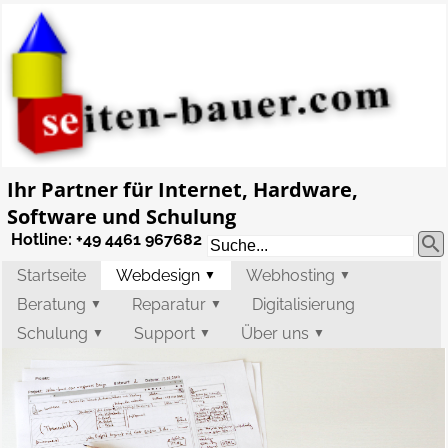
Ihr Partner für
Internet, Hardware,
Software und Schulung
Hotline: +49 4461 967682

Startseite
Webdesign
Webhosting
▼
▼
Beratung
Reparatur
Digitalisierung
▼
▼
Schulung
Support
Über uns
▼
▼
▼