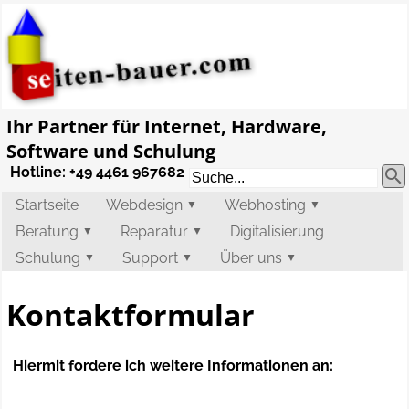
Ihr Partner für
Internet, Hardware,
Software und Schulung
Hotline: +49 4461 967682

Startseite
Webdesign
Webhosting
▼
▼
Beratung
Reparatur
Digitalisierung
▼
▼
Schulung
Support
Über uns
▼
▼
▼
Kontaktformular
Hiermit fordere ich weitere Informationen an: