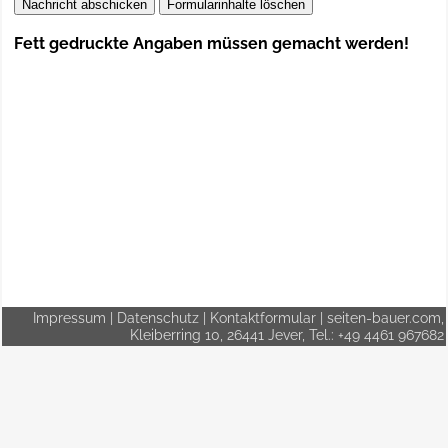
Fett gedruckte Angaben müssen gemacht werden!
Impressum
|
Datenschutz
|
Kontaktformular
| seiten-bauer.com,
Kleiberring 10, 26441 Jever, Tel.: +49 4461 967682