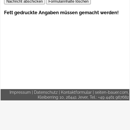
Fett gedruckte Angaben müssen gemacht werden!
Impressum
|
Datenschutz
|
Kontaktformular
| seiten-bauer.com,
Kleiberring 10, 26441 Jever, Tel.: +49 4461 967682