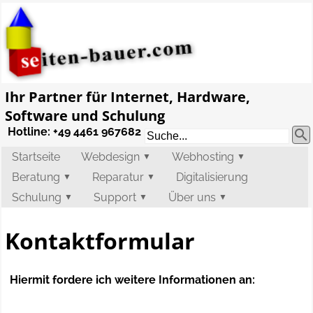
Ihr Partner für
Internet, Hardware,
Software und Schulung
Hotline: +49 4461 967682

Startseite
Webdesign
Webhosting
▼
▼
Beratung
Reparatur
Digitalisierung
▼
▼
Schulung
Support
Über uns
▼
▼
▼
Kontaktformular
Hiermit fordere ich weitere Informationen an: